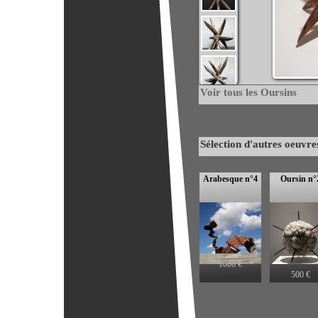
Voir tous les Oursins
Sélection d'autres oeuvre
Sélection d'autres oeuvre
Arabesque n°4
Oursin n°6
Oursin n°
1000 €
500 €
500 €