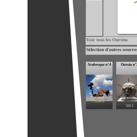
Voir tous les Oursins
Sélection d'autres oeuvre
Arabesque n°4
Oursin n°6
Oursin n°
1000 €
500 €
500 €